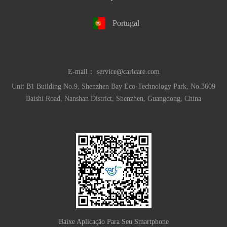
Portugal
E-mail：
service@carlcare.com
Unit B1 Building No.9, Shenzhen Bay Eco-Technology Park, No.3609
Baishi Road, Nanshan District, Shenzhen, Guangdong, China
Baixe Aplicação Para Seu Smartphone