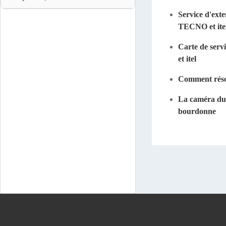
Service d'exte
TECNO et ite
Carte de serv
et itel
Comment résou
La caméra du 
bourdonne