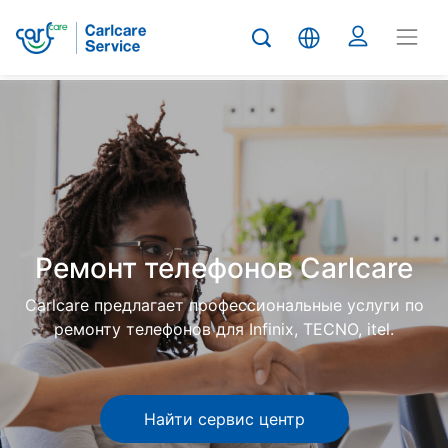
Carlcare
Phone
repair
Ремонт телефонов Carlcare
Carlcare предлагает профессиональные услуги по
ремонту телефонов для Infinix, TECNO, itel.
Найти сервис центр